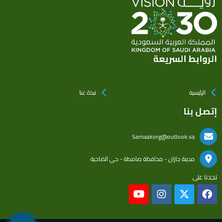
الروابط السريعة
الرئيسية
نبذة عنا
إتصل بنا
Samaakorg@outlook.sa
مدينة جازان - محافظة صامطة - حي الضاحية
تجدنا على